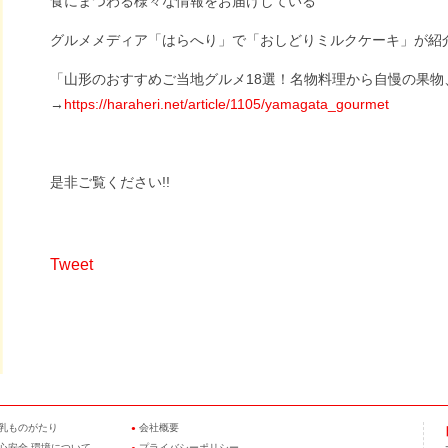
食にまつわる様々な情報をお届けしている
グルメメディア「はらへり」で「おしどりミルクケーキ」が紹
「山形のおすすめご当地グルメ18選！名物料理から自慢の果物
→
https://haraheri.net/article/1105/yamagata_gourmet
是非ご覧ください!!
Tweet
乳ものがたり
会社概要
●
心安全 環境について
プライバシーポリシー