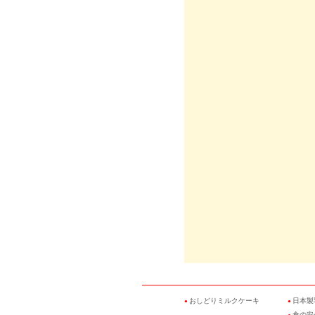
おしどりミルクケーキ
日本製
●
●
食の安