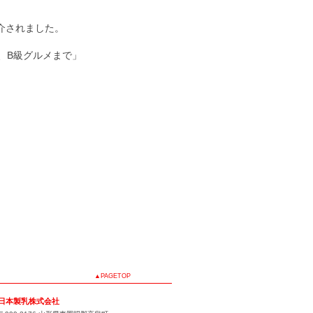
介されました。
、B級グルメまで」
▲PAGETOP
日本製乳株式会社